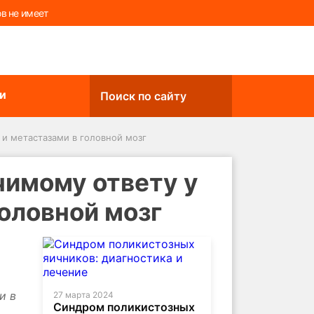
в не имеет
и
Поиск по сайту
 и метастазами в головной мозг
чимому ответу у
головной мозг
и в
27 марта 2024
Синдром поликистозных