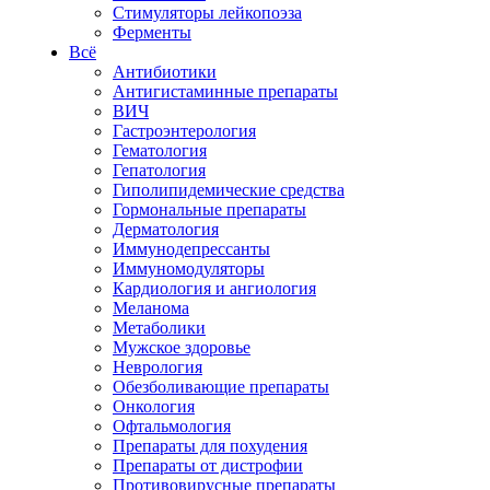
Стимуляторы лейкопоэза
Ферменты
Всё
Антибиотики
Антигистаминные препараты
ВИЧ
Гастроэнтерология
Гематология
Гепатология
Гиполипидемические средства
Гормональные препараты
Дерматология
Иммунодепрессанты
Иммуномодуляторы
Кардиология и ангиология
Меланома
Метаболики
Мужское здоровье
Неврология
Обезболивающие препараты
Онкология
Офтальмология
Препараты для похудения
Препараты от дистрофии
Противовирусные препараты