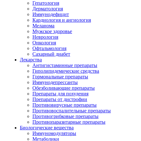
Гепатология
Дерматология
Иммунодефицит
Кардиология и ангиология
Меланома
Мужское здоровье
Неврология
Онкология
Офтальмология
Сахарный диабет
Лекарства
Антигистаминные препараты
Гиполипидемические средства
Гормональные препараты
Иммунодепрессанты
Обезболивающие препараты
Препараты для похудения
Препараты от дистрофии
Противовирусные препараты
Противовоспалительные препараты
Противогрибковые препараты
Противопаразитарные препараты
Биологические вещества
Иммуномодуляторы
Метаболики