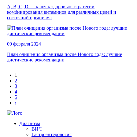
А, В, С, D — ключ к здоровью: стратегии
комбинирования витаминов для различных целей и
состояний организма
09 февраля 2024
План очищения организма после Нового года: лучшие
диетические рекомендации
1
2
3
4
5
›
Диагнозы
ВИЧ
Гастроэнтерология