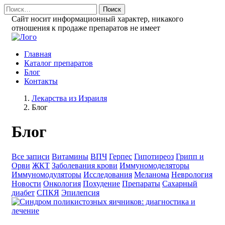
Найти:
Сайт носит информационный характер, никакого
отношения к продаже препаратов не имеет
Главная
Каталог препаратов
Блог
Контакты
Лекарства из Израиля
Блог
Блог
Все записи
Витамины
ВПЧ
Герпес
Гипотиреоз
Грипп и
Орви
ЖКТ
Заболевания крови
Иммуномоделяторы
Иммуномодуляторы
Исследования
Меланома
Неврология
Новости
Онкология
Похудение
Препараты
Сахарный
диабет
СПКЯ
Эпилепсия