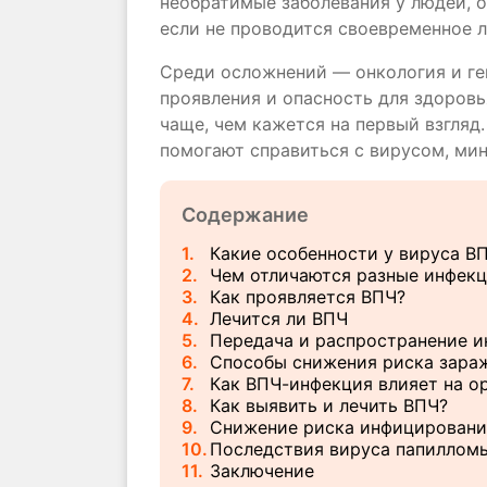
необратимые заболевания у людей, о
если не проводится своевременное л
Среди осложнений — онкология и ге
проявления и опасность для здоров
чаще, чем кажется на первый взгляд
помогают справиться с вирусом, ми
Содержание
1
Какие особенности у вируса В
2
Чем отличаются разные инфек
3
Как проявляется ВПЧ?
4
Лечится ли ВПЧ
5
Передача и распространение 
6
Способы снижения риска зара
7
Как ВПЧ-инфекция влияет на о
8
Как выявить и лечить ВПЧ?
9
Снижение риска инфицировани
10
Последствия вируса папилломы
11
Заключение