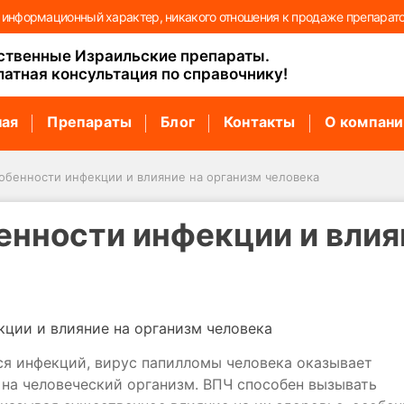
т информационный характер, никакого отношения к продаже препарато
ственные Израильские препараты.
латная консультация по справочнику!
ная
Препараты
Блог
Контакты
О компани
собенности инфекции и влияние на организм человека
енности инфекции и влия
я инфекций, вирус папилломы человека оказывает
 на человеческий организм. ВПЧ способен вызывать