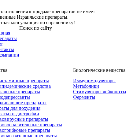
о отношения к продаже препаратов не имеет
твенные Израильские препараты.
тная консультация по справочнику!
Поиск по сайту
авная
епараты
ог
нтакты
компании
ства
Биологические вещества
истаминные препараты
Иммуномодуляторы
ипидемические средства
Метаболики
нальные препараты
Стимуляторы лейкопоэза
одепрессанты
Ферменты
оливающие препараты
раты для похудения
раты от дистрофии
вовирусные препараты
вовоспалительные препараты
вогрибковые препараты
вопаразитарные препараты