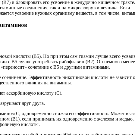
 (В7) и блокировать его усвоение в желудочно-кишечном тракте
витаминные соединения, так и на микрофлору кишечника. Если
ается усвоение нужных организму веществ, в том числе, вита
витаминов
овой кислоты (В5). Но при этом сам тиамин лучше всего усваи
нии с В5 лучше употреблять рибофлавин (В2). Он немного менее
 «переносит» сочетание с В5 и другими витаминами.
соединение. Эффективность никотиновой кислоты не зависит 
щественного влияния на витамины.
т аскорбиновую кислоту (С).
азрушают друг друга.
тамином С, одновременно снижая его эффективность. Может выз
ном (В1), если принимать их одновременно с железом и медью.
 фолиевую кислоты.
уют между собой и могут до 50% снижать действие друг друга.