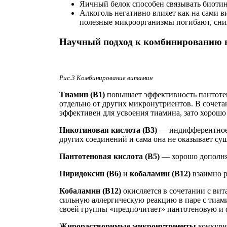
Яичный белок способен связывать биотин
Алкоголь негативно влияет как на сами 
полезные микроорганизмы погибают, сниж
Научный подход к комбинированию 
Рис.3 Комбинирование витамин
Тиамин (В1)
повышает эффективность пантотен
отдельно от других микронутриентов. В сочета
эффективен для усвоения тиамина, зато хорошо
Никотиновая кислота (В3)
— индифферентное 
других соединений и сама она не оказывает су
Пантотеновая кислота (В5)
— хорошо дополняе
Пиридоксин (В6)
и
кобаламин (В12)
взаимно р
Кобаламин (В12)
окисляется в сочетании с ви
сильную аллергическую реакцию в паре с тиами
своей группы «предпочитает» пантотеновую и
Жирорастворимые микронутриенты
конкурир