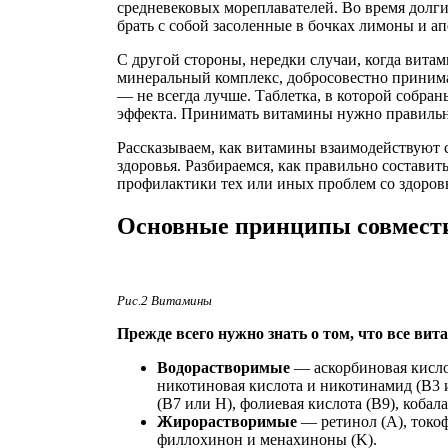
средневековых мореплавателей. Во время долги
брать с собой засоленные в бочках лимоны и а
С другой стороны, нередки случаи, когда вита
минеральный комплекс, добросовестно принимает
— не всегда лучше. Таблетка, в которой собран
эффекта. Принимать витамины нужно правильн
Рассказываем, как витамины взаимодействуют 
здоровья. Разбираемся, как правильно состав
профилактики тех или иных проблем со здоров
Основные принципы совмест
Рис.2 Витамины
Прежде всего нужно знать о том, что все ви
Водорастворимые
— аскорбиновая кислот
никотиновая кислота и никотинамид (В3 и
(В7 или Н), фолиевая кислота (В9), кобал
Жирорастворимые
— ретинол (А), токоф
филлохинон и менахиноны (K).