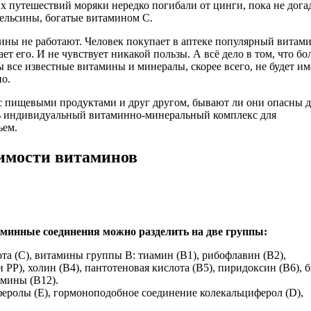
х путешествий моряки нередко погибали от цинги, пока не дога
пельсины, богатые витамином С.
мины не работают. Человек покупает в аптеке популярный витам
 его. И не чувствует никакой пользы. А всё дело в том, что бо
ы все известные витамины и минералы, скорее всего, не будет им
о.
с пищевыми продуктами и друг другом, бывают ли они опасны д
ить индивидуальный витаминно-минеральный комплекс для
ьем.
имости витаминов
таминные соединения можно разделить на две группы:
а (С), витамины группы В: тиамин (В1), рибофлавин (В2),
 РР), холин (В4), пантотеновая кислота (В5), пиридоксин (В6), 
амины (В12).
еролы (Е), гормоноподобное соединение колекальциферол (D),