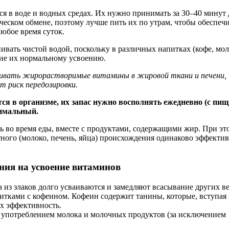
 в воде и водных средах. Их нужно принимать за 30–40 минут 
еском обмене, поэтому лучше пить их по утрам, чтобы обеспеч
юбое время суток.
вать чистой водой, поскольку в различных напитках (кофе, мол
ие их нормальному усвоению.
пливать жирорастворимые витамины в жировой ткани и печени,
т риск передозировки.
 в организме, их запас нужно восполнять ежедневно (с пищ
нимальный.
во время еды, вместе с продуктами, содержащими жир. При эт
тного (молоко, печень, яйца) происхождения одинаково эффекти
ния на усвоение витаминов
 из злаков долго усваиваются и замедляют всасывание других в
итками с кофеином. Кофеин содержит танины, которые, вступая 
х эффективность.
 употреблением молока и молочных продуктов (за исключением