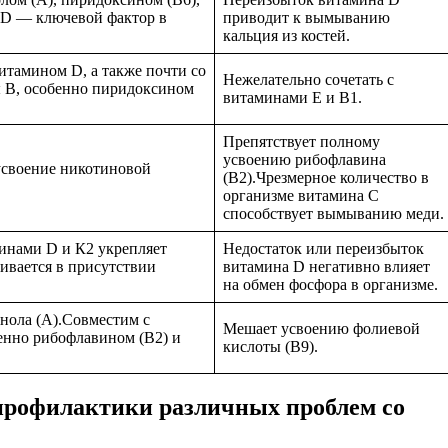
D — ключевой фактор в
приводит к вымыванию
кальция из костей.
итамином D, а также почти со
Нежелательно сочетать с
 В, особенно пиридоксином
витаминами Е и В1.
Препятствует полному
усвоению рибофлавина
усвоение никотиновой
(В2).Чрезмерное количество в
организме витамина С
способствует вымыванию меди.
инами D и К2 укрепляет
Недостаток или переизбыток
ивается в присутствии
витамина D негативно влияет
на обмен фосфора в организме.
нола (А).Совместим с
Мешает усвоению фолиевой
енно рибофлавином (В2) и
кислоты (В9).
рофилактики различных проблем со