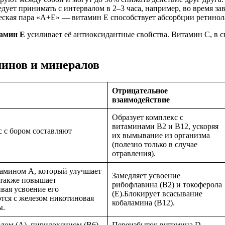
ует принимать с интервалом в 2–3 часа, например, во время зав
еская пара «А+Е» — витамин Е способствует абсорбции ретинол
амин Е
усиливает её антиоксидантные свойства. Витамин С, в 
минов и минералов
Отрицательное
взаимодействие
Образует комплекс с
витаминами В2 и В12, ускоряя
 с бором составляют
их вымывание из организма
.
(полезно только в случае
отравления).
амином А, который улучшает
Замедляет усвоение
 также повышает
рибофлавина (В2) и токоферола
вая усвоение его
(Е).Блокирует всасывание
тся с железом никотиновая
кобаламина (В12).
ы.
олом (А), пиридоксином (В6),
Переизбыток витамина D