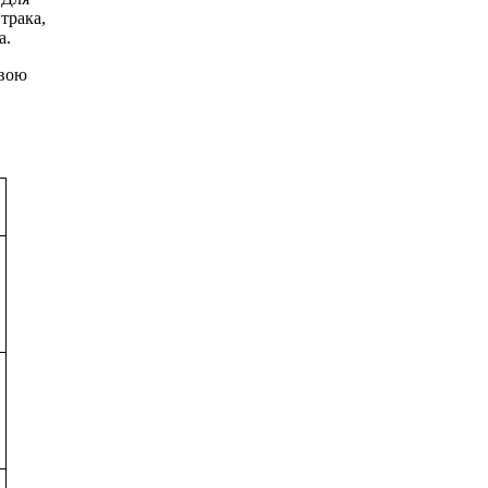
трака,
а.
свою