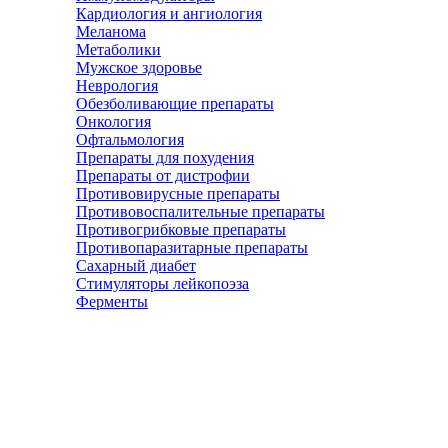
Кардиология и ангиология
Меланома
Метаболики
Мужское здоровье
Неврология
Обезболивающие препараты
Онкология
Офтальмология
Препараты для похудения
Препараты от дистрофии
Противовирусные препараты
Противовоспалительные препараты
Противогрибковые препараты
Противопаразитарные препараты
Сахарный диабет
Стимуляторы лейкопоэза
Ферменты