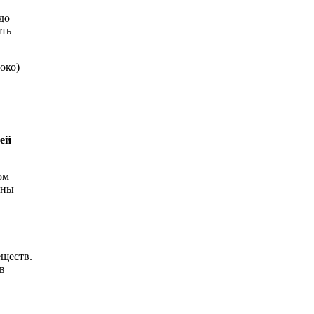
до
ить
око)
ей
ом
вны
еществ.
в