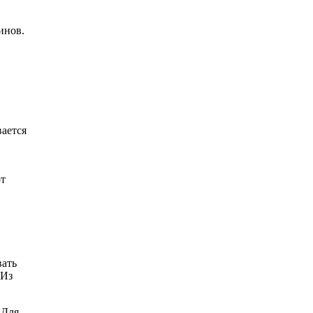
.
минов.
вается
от
вать
 Из
 Для