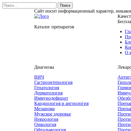
Найти:
Сайт носит информационный характер, никаког
Качес
Беспла
Каталог препаратов
Гл
Пр
Бл
Ко
О 
Диагнозы
Лекар
ВИЧ
Антиг
Гастроэнтерология
Гипол
Гепатология
Гормо
Дерматология
Иммун
Иммунодефицит
Обезб
Кардиология и ангиология
Препа
Меланома
Препа
Мужское здоровье
Проти
Неврология
Проти
Онкология
Проти
Офтальмология
Проти