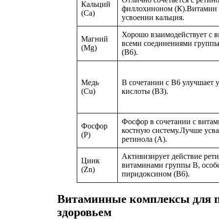
Кальций
филлохиноном (К).Витамин 
(Ca)
усвоении кальция.
Хорошо взаимодействует с в
Магний
всеми соединениями группы
(Mg)
(В6).
Медь
В сочетании с В6 улучшает 
(Cu)
кислоты (ВЗ).
Фосфор в сочетании с витам
Фосфор
костную систему.Лучше усва
(Р)
ретинола (А).
Активизирует действие рети
Цинк
витаминами группы В, особ
(Zn)
пиридоксином (В6).
Витаминные комплексы для п
здоровьем