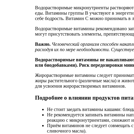
Водорастворимые микронутриенты растворяются
еды. Витамины группы В участвуют в энергетич
себе бодрость. Витамин С можно принимать в л
Водорастворимые витамины рекомендовано запи
могут присутствовать элементы, препятствующ
Важно.
Человеческий организм способен нака
расходуя их по мере необходимости. Существуе
Водорастворимые витамины не накапливаются
или биодобавками). Риск передозировки ми
Жирорастворимые витамины следует принимать 
жиры растительного (различные масла) и живо
для усвоения жирорастворимых витаминов.
Подробнее о влиянии продуктов пита
Не стоит заедать витамины кашами: блюда
Не рекомендуется запивать витамины нап
реакцию с микронутриентами, снижают и
Приём витаминов не следует совмещать с
сливочного масла).