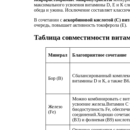
максимального усвоения витамины D, Е и К след
обеда и ужина. Исключение составляет классич
В сочетании с
аскорбиновой кислотой (С)
вит
очередь, повышает активность токоферола (Е).
Таблица совместимости вита
Минерал
Благоприятное сочетание
Сбалансированный комплекс
Бор (В)
витамины D и К, а также В6
Можно комбинировать с вит
усвоение железа.Витамин С
Железо
биодоступность Fe, обеспечи
(Fe)
соединений.Хорошо сочетаю
(В3) и фолиевая (В9) кислот
Отлично сочетается с ретин