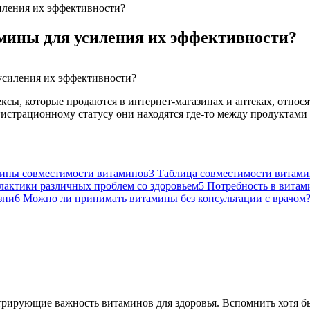
иления их эффективности?
мины для усиления их эффективности?
ы, которые продаются в интернет-магазинах и аптеках, относя
гистрационному статусу они находятся где-то между продуктами
ипы совместимости витаминов
3
Таблица совместимости витами
актики различных проблем со здоровьем
5
Потребность в витам
зни
6
Можно ли принимать витамины без консультации с врачом
трирующие важность витаминов для здоровья. Вспомнить хотя б