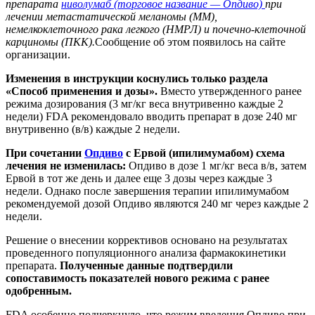
препарата
ниволумаб (торговое название — Опдиво)
при
лечении метастатической меланомы (ММ),
немелкоклеточного рака легкого (НМРЛ) и почечно-клеточной
карциномы (ПКК).
Сообщение об этом появилось на сайте
организации.
Изменения в инструкции коснулись только раздела
«Способ применения и дозы».
Вместо утвержденного ранее
режима дозирования (3 мг/кг веса внутривенно каждые 2
недели) FDA рекомендовало вводить препарат в дозе 240 мг
внутривенно (в/в) каждые 2 недели.
При сочетании
Опдиво
с Ервой (ипилимумабом) схема
лечения не изменилась:
Опдиво в дозе 1 мг/кг веса в/в, затем
Ервой в тот же день и далее еще 3 дозы через каждые 3
недели. Однако после завершения терапии ипилимумабом
рекомендуемой дозой Опдиво являются 240 мг через каждые 2
недели.
Решение о внесении коррективов основано на результатах
проведенного популяционного анализа фармакокинетики
препарата.
Полученные данные подтвердили
сопоставимость показателей нового режима с ранее
одобренным.
FDA особенно подчеркнуло, что режим введения Опдиво при