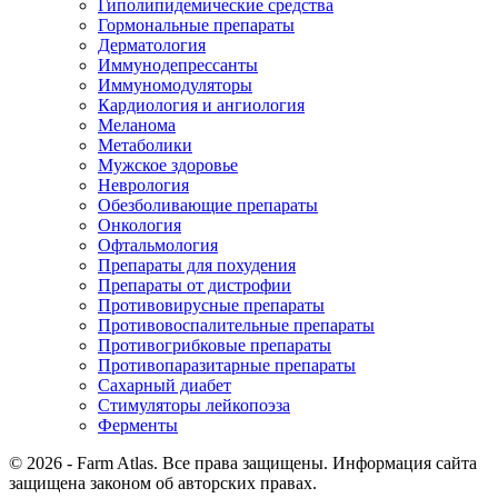
Гиполипидемические средства
Гормональные препараты
Дерматология
Иммунодепрессанты
Иммуномодуляторы
Кардиология и ангиология
Меланома
Метаболики
Мужское здоровье
Неврология
Обезболивающие препараты
Онкология
Офтальмология
Препараты для похудения
Препараты от дистрофии
Противовирусные препараты
Противовоспалительные препараты
Противогрибковые препараты
Противопаразитарные препараты
Сахарный диабет
Стимуляторы лейкопоэза
Ферменты
© 2026 - Farm Atlas. Все права защищены. Информация сайта
защищена законом об авторских правах.