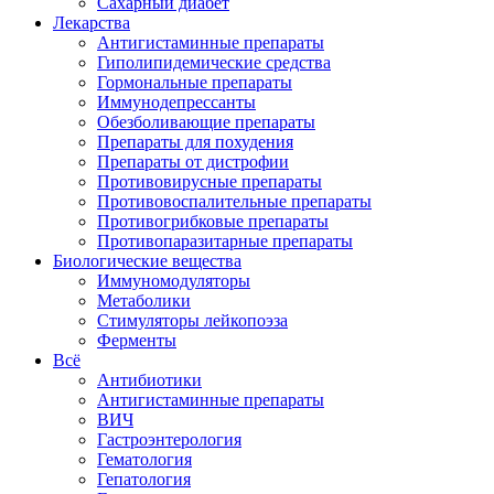
Сахарный диабет
Лекарства
Антигистаминные препараты
Гиполипидемические средства
Гормональные препараты
Иммунодепрессанты
Обезболивающие препараты
Препараты для похудения
Препараты от дистрофии
Противовирусные препараты
Противовоспалительные препараты
Противогрибковые препараты
Противопаразитарные препараты
Биологические вещества
Иммуномодуляторы
Метаболики
Стимуляторы лейкопоэза
Ферменты
Всё
Антибиотики
Антигистаминные препараты
ВИЧ
Гастроэнтерология
Гематология
Гепатология