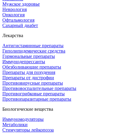
Мужское здоровье
Неврология
Онкология
Офтальмология
Сахарный диабет
Лекарства
Антигистаминные препараты
Гиполипидемические средства
Гормональные препараты
Иммунодепрессанты
Обезболивающие препараты
Препараты для похудения
Препараты от дистрофии
Противовирусные препараты
Противовоспалительные препараты
Противогрибковые препараты
Противопаразитарные препараты
Биологические вещества
Иммуномодуляторы
Метаболики
Стимуляторы лейкопоэза