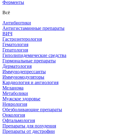
Ферменты
Всё
Антибиотики
Антигистаминные препараты
ВИЧ
Гастроэнтерология
Гематология
Гепатология
Гиполипидемические средства
Гормональные препараты
Дерматология
Иммунодепрессанты
Иммуномодуляторы
Кардиология и ангиология
Меланома
Метаболики
Мужское здоровье
Неврология
Обезболивающие препараты
Онкология
Офтальмология
Препараты для похудения
Препараты от дистрофии