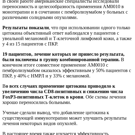
В своей работе американские специалисты исследовали
переносимость и целесообразность применения AM0010 в
монотерапии и в сочетании с пембролизумабом у больных с
различными солидными опухолями.
Результаты показали
, что при использовании одного только
цитокина объективный ответ наблюдался у пациентов с
увеальной меланомой и Т-клеточной лимфомой кожи, а также
у 4 из 15 пациентов с ПКР.
19 пациентов, лечение которых не принесло результата,
были включены в группу комбинированной терапии.
В
конечном итоге совместное применение AM0010 с
пембролизумабом оказалось эффективным у 50% пациентов с
ПКР, у 40% с НМРЛ и у 33% с меланомой.
В
о всех случаях применение цитокина приводило к
увеличению числа CD8-позитивных и снижению числа
FoxP3-позитивных Т-клеток в крови
. Обе схемы лечения
хорошо переносились больными.
Ученые сделали вывод, что добавление цитокина к
существующей иммунотерапии может улучшить результаты
лечения некоторых видов опухолей.
В настоящее время также изучается эффективность