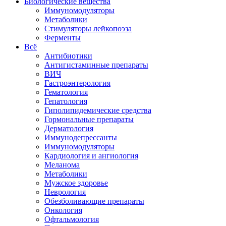
Биологические вещества
Иммуномодуляторы
Метаболики
Стимуляторы лейкопоэза
Ферменты
Всё
Антибиотики
Антигистаминные препараты
ВИЧ
Гастроэнтерология
Гематология
Гепатология
Гиполипидемические средства
Гормональные препараты
Дерматология
Иммунодепрессанты
Иммуномодуляторы
Кардиология и ангиология
Меланома
Метаболики
Мужское здоровье
Неврология
Обезболивающие препараты
Онкология
Офтальмология