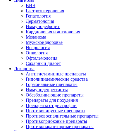
Диагнозы
ВИЧ
Гастроэнтерология
Гепатология
Дерматология
Иммунодефицит
Кардиология и ангиология
Меланома
Мужское здоровье
Неврология
Онкология
Офтальмология
Сахарный диабет
Лекарства
Антигистаминные препараты
Гиполипидемические средства
Гормональные препараты
Иммунодепрессанты
Обезболивающие препараты
Препараты для похудения
Препараты от дистрофии
Противовирусные препараты
Противовоспалительные препараты
Противогрибковые препараты
Противопаразитарные препараты