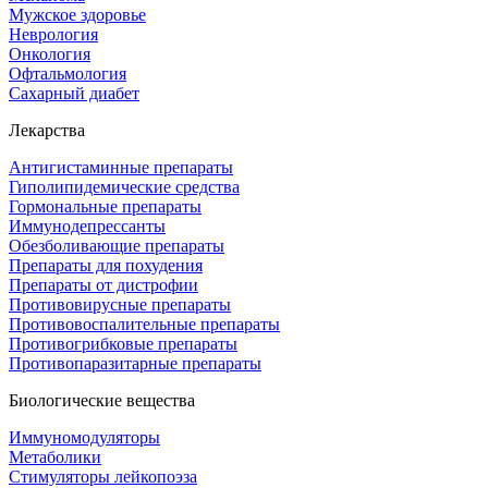
Мужское здоровье
Неврология
Онкология
Офтальмология
Сахарный диабет
Лекарства
Антигистаминные препараты
Гиполипидемические средства
Гормональные препараты
Иммунодепрессанты
Обезболивающие препараты
Препараты для похудения
Препараты от дистрофии
Противовирусные препараты
Противовоспалительные препараты
Противогрибковые препараты
Противопаразитарные препараты
Биологические вещества
Иммуномодуляторы
Метаболики
Стимуляторы лейкопоэза