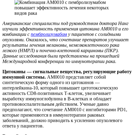
Американские специалисты под руководством доктора Нанг
изучили эффективность применения цитокина AM0010 и его
комбинации с
пембролизумабом
у пациентов с солидными
опухолями. Оказалось, что сочетание препаратов улучшает
результаты лечения меланомы, немелкоклеточного рака
легкого (НМРЛ) и почечно-клеточной карциномы (ПКР).
Данные исследования были представлены на прошедшей
Международной конференции по иммунотерапии рака.
Цитокины — сигнальные вещества, регулирующие работу
иммунной системы.
AM0010 представляет собой
синтетическую форму одного из цитокинов —
интерлейкина-10, который повышает цитотоксическую
активность CD8-позитивных Т-клеток, увеличивает
выработку иммуноглобулина в В-клетках и обладает
противовоспалительным действием. Ученые давно
предполагают, что сочетание AM0010 с ингибиторами PD1,
которые применяются в иммунотерапии раковых
заболеваний, должно приводить к усилению опухолевого
ответа у пациентов.