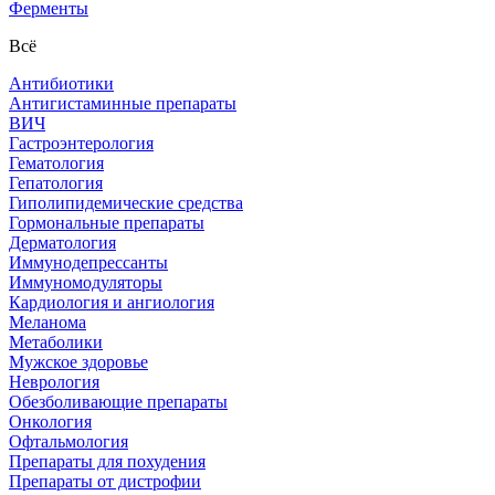
Ферменты
Всё
Антибиотики
Антигистаминные препараты
ВИЧ
Гастроэнтерология
Гематология
Гепатология
Гиполипидемические средства
Гормональные препараты
Дерматология
Иммунодепрессанты
Иммуномодуляторы
Кардиология и ангиология
Меланома
Метаболики
Мужское здоровье
Неврология
Обезболивающие препараты
Онкология
Офтальмология
Препараты для похудения
Препараты от дистрофии