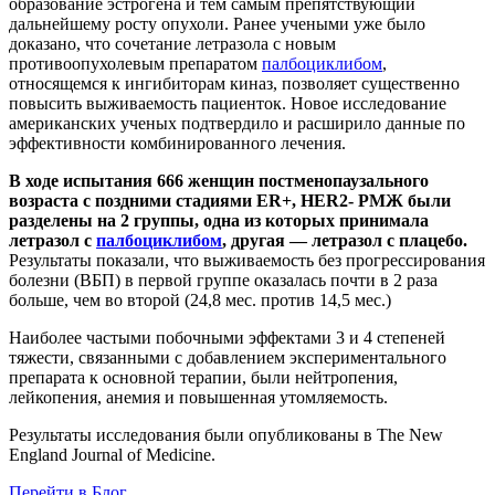
образование эстрогена и тем самым препятствующий
дальнейшему росту опухоли. Ранее учеными уже было
доказано, что сочетание летразола с новым
противоопухолевым препаратом
палбоциклибом
,
относящемся к ингибиторам киназ, позволяет существенно
повысить выживаемость пациенток. Новое исследование
американских ученых подтвердило и расширило данные по
эффективности комбинированного лечения.
В ходе испытания 666 женщин постменопаузального
возраста с поздними стадиями ER+, HER2- РМЖ были
разделены на 2 группы, одна из которых принимала
летразол с
палбоциклибом
, другая — летразол с плацебо.
Результаты показали, что выживаемость без прогрессирования
болезни (ВБП) в первой группе оказалась почти в 2 раза
больше, чем во второй (24,8 мес. против 14,5 мес.)
Наиболее частыми побочными эффектами 3 и 4 степеней
тяжести, связанными с добавлением экспериментального
препарата к основной терапии, были нейтропения,
лейкопения, анемия и повышенная утомляемость.
Результаты исследования были опубликованы в The New
England Journal of Medicine.
Перейти в Блог