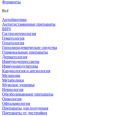
Ферменты
Всё
Антибиотики
Антигистаминные препараты
ВИЧ
Гастроэнтерология
Гематология
Гепатология
Гиполипидемические средства
Гормональные препараты
Дерматология
Иммунодепрессанты
Иммуномодуляторы
Кардиология и ангиология
Меланома
Метаболики
Мужское здоровье
Неврология
Обезболивающие препараты
Онкология
Офтальмология
Препараты для похудения
Препараты от дистрофии