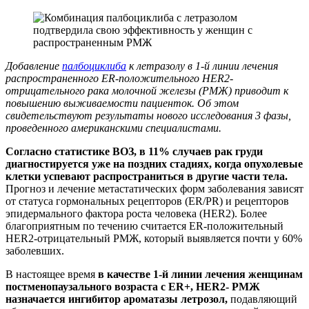
Добавление
палбоциклиба
к летразолу в 1-й линии лечения
распространенного ER-положительного HER2-
отрицательного рака молочной железы (РМЖ) приводит к
повышению выживаемости пациенток. Об этом
свидетельствуют результаты нового исследования 3 фазы,
проведенного американскими специалистами.
Согласно статистике ВОЗ, в 11% случаев рак груди
диагностируется уже на поздних стадиях, когда опухолевые
клетки успевают распространиться в другие части тела.
Прогноз и лечение метастатических форм заболевания зависят
от статуса гормональных рецепторов (ER/PR) и рецепторов
эпидермального фактора роста человека (HER2). Более
благоприятным по течению считается ER-положительный
HER2-отрицательный РМЖ, который выявляется почти у 60%
заболевших.
В настоящее время
в качестве 1-й линии лечения женщинам
постменопаузального возраста с ER+, HER2- РМЖ
назначается ингибитор ароматазы летрозол,
подавляющий