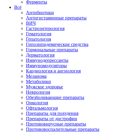
Ферменты
Всё
Антибиотики
Антигистаминные препараты
ВИЧ
Гастроэнтерология
Гематология
Гепатология
Гиполипидемические средства
Гормональные препараты
Дерматология
Иммунодепрессанты
Иммуномодуляторы
Кардиология и ангиология
Меланома
Метаболики
Мужское здоровье
Неврология
Обезболивающие препараты
Онкология
Офтальмология
Препараты для похудения
Препараты от дистрофии
Противовирусные препараты
Противовоспалительные препараты