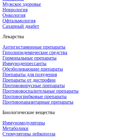
Мужское здоровье
Неврология
Онкология
Офтальмология
Сахарный диабет
Лекарства
Антигистаминные препараты
Гиполипидемические средства
Гормональные препараты
Иммунодепрессанты
Обезболивающие препараты
Препараты для похудения
Препараты от дистрофии
Противовирусные препараты
Противовоспалительные препараты
Противогрибковые препараты
Противопаразитарные препараты
Биологические вещества
Иммуномодуляторы
Метаболики
Стимуляторы лейкопоэза