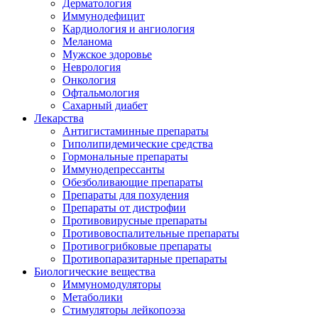
Дерматология
Иммунодефицит
Кардиология и ангиология
Меланома
Мужское здоровье
Неврология
Онкология
Офтальмология
Сахарный диабет
Лекарства
Антигистаминные препараты
Гиполипидемические средства
Гормональные препараты
Иммунодепрессанты
Обезболивающие препараты
Препараты для похудения
Препараты от дистрофии
Противовирусные препараты
Противовоспалительные препараты
Противогрибковые препараты
Противопаразитарные препараты
Биологические вещества
Иммуномодуляторы
Метаболики
Стимуляторы лейкопоэза