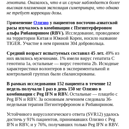
генотипа. Оказалось, что в их случае наблюдается более
высокая плазменная экспозиция симепривира, что однако
не требует коррекции дозы.
П
рименение
Олизио
у пациентов восточно-азиатской
расы изучалось в комбинации с Пэгинтерфероном
альфа Рибавирином (RBV).
Исследование, проводимое
на территории Китая и Южной Кореи, носило название
TIGER. Участие в нем приняли 304 добровольца.
Средний возраст испытуемых составил 45 лет.
49% из
них являлись мужчинами. 1% имели вирус гепатита С
генотипа 1a, остальные — вирус генотипа 2b. Исходные
характеристики волонтеров в экспериментальной и
контрольной группах были сбалансированы.
В рамках исследования 152 пациента в течение 12
недель получали 1 раз в день 150 мг Олизио в
комбинации с Peg IFN и RBV.
Остальные — плацебо с
Peg IFN и RBV. За основным лечением следовала 36-
недельная терапия Пегинтерфероном и Рибавирином.
Устойчивого вирусологического ответа (SVR12) удалось
достичь у 91% пациентов, принимавших Олизио с Peg
IFN и RBV, и у 76%, получавших только Peg IFN и RBV.