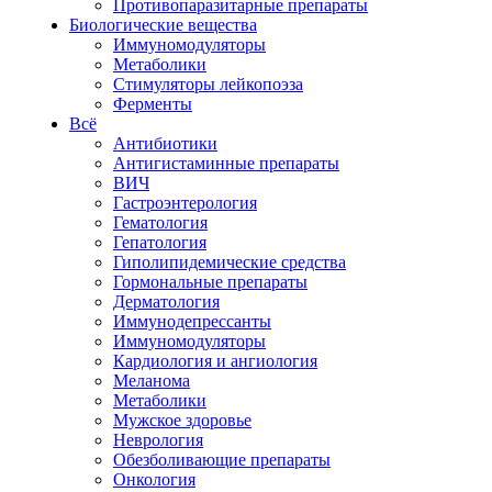
Противопаразитарные препараты
Биологические вещества
Иммуномодуляторы
Метаболики
Стимуляторы лейкопоэза
Ферменты
Всё
Антибиотики
Антигистаминные препараты
ВИЧ
Гастроэнтерология
Гематология
Гепатология
Гиполипидемические средства
Гормональные препараты
Дерматология
Иммунодепрессанты
Иммуномодуляторы
Кардиология и ангиология
Меланома
Метаболики
Мужское здоровье
Неврология
Обезболивающие препараты
Онкология