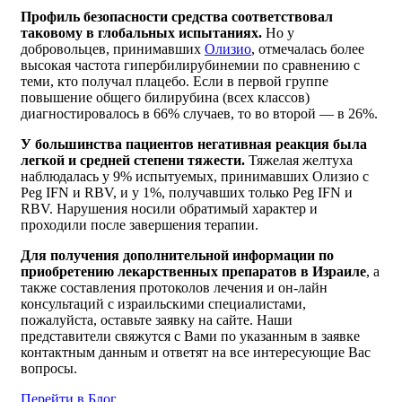
Профиль безопасности средства соответствовал
таковому в глобальных испытаниях.
Но у
добровольцев, принимавших
Олизио
, отмечалась более
высокая частота гипербилирубинемии по сравнению с
теми, кто получал плацебо. Если в первой группе
повышение общего билирубина (всех классов)
диагностировалось в 66% случаев, то во второй — в 26%.
У большинства пациентов негативная реакция была
легкой и средней степени тяжести.
Тяжелая желтуха
наблюдалась у 9% испытуемых, принимавших Олизио с
Peg IFN и RBV, и у 1%, получавших только Peg IFN и
RBV. Нарушения носили обратимый характер и
проходили после завершения терапии.
Для получения дополнительной информации по
приобретению лекарственных препаратов в Израиле
, а
также составления протоколов лечения и он-лайн
консультаций с израильскими специалистами,
пожалуйста, оставьте заявку на сайте. Наши
представители свяжутся с Вами по указанным в заявке
контактным данным и ответят на все интересующие Вас
вопросы.
Перейти в Блог