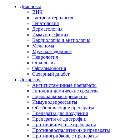
Диагнозы
ВИЧ
Гастроэнтерология
Гепатология
Дерматология
Иммунодефицит
Кардиология и ангиология
Меланома
Мужское здоровье
Неврология
Онкология
Офтальмология
Сахарный диабет
Лекарства
Антигистаминные препараты
Гиполипидемические средства
Гормональные препараты
Иммунодепрессанты
Обезболивающие препараты
Препараты для похудения
Препараты от дистрофии
Противовирусные препараты
Противовоспалительные препараты
Противогрибковые препараты