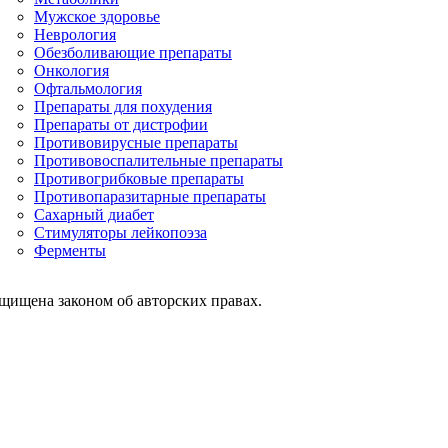
Мужское здоровье
Неврология
Обезболивающие препараты
Онкология
Офтальмология
Препараты для похудения
Препараты от дистрофии
Противовирусные препараты
Противовоспалительные препараты
Противогрибковые препараты
Противопаразитарные препараты
Сахарный диабет
Стимуляторы лейкопоэза
Ферменты
ащищена законом об авторских правах.