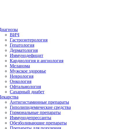
Диагнозы
ВИЧ
Гастроэнтерология
Гепатология
Дерматология
Иммунодефицит
Кардиология и ангиология
Меланома
Мужское здоровье
Неврология
Онкология
Офтальмология
Сахарный диабет
Лекарства
Антигистаминные препараты
Гиполипидемические средства
Гормональные препараты
Иммунодепрессанты
Обезболивающие препараты
Препараты для похудения