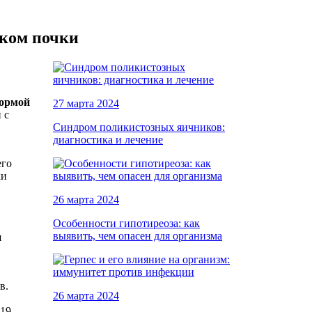
аком почки
формой
27 марта 2024
 с
Синдром поликистозных яичников:
диагностика и лечение
его
ки
26 марта 2024
Особенности гипотиреоза: как
выявить, чем опасен для организма
я
в.
26 марта 2024
 19