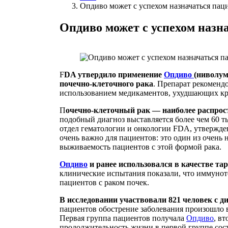
Опдиво может с успехом назначаться пац
Опдиво может с успехом назн
F
DA утвердило применение
Опдиво
(ниволум
почечно-клеточного рака
. Препарат рекоменд
использованием медикаментов, ухудшающих кр
П
очечно-клеточный рак — наиболее распрос
подобный диагноз выставляется более чем 60 
отдел гематологии и онкологии FDA, утвержден
очень важно для пациентов: это один из очень
выживаемость пациентов с этой формой рака.
Опдиво
и ранее использовался в качестве та
клинические испытания показали, что иммуноте
пациентов с раком почек.
В исследовании участвовали 821 человек с д
пациентов обострение заболевания произошло 
Первая группа пациентов получала
Опдиво
, в
продолжительность жизни в первой группе сост