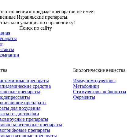
о отношения к продаже препаратов не имеет
твенные Израильские препараты.
тная консультация по справочнику!
Поиск по сайту
авная
епараты
ог
нтакты
компании
ства
Биологические вещества
истаминные препараты
Иммуномодуляторы
ипидемические средства
Метаболики
нальные препараты
Стимуляторы лейкопоэза
одепрессанты
Ферменты
оливающие препараты
раты для похудения
раты от дистрофии
вовирусные препараты
вовоспалительные препараты
вогрибковые препараты
вопаразитарные препараты