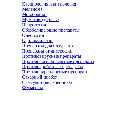
Кардиология и ангиология
Меланома
Метаболики
Мужское здоровье
Неврология
Обезболивающие препараты
Онкология
Офтальмология
Препараты для похудения
Препараты от дистрофии
Противовирусные препараты
Противовоспалительные препараты
Противогрибковые препараты
Противопаразитарные препараты
Сахарный диабет
Стимуляторы лейкопоэза
Ферменты