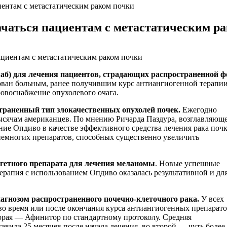
иентам с метастатическим раком почки
ачаться пациентам с метастатическим р
аб) для лечения пациентов, страдающих распространенной 
ован больным, ранее получившим курс антиангиогенной терапии
овоснабжение опухолевого очага.
траненный тип злокачественных опухолей почек.
Ежегодно
тысячам американцев. По мнению Ричарда Паздура, возглавляющ
ие Опдиво в качестве эффективного средства лечения рака поч
 немногих препаратов, способных существенно увеличить
ргетного препарата для лечения меланомы
. Новые успешные
рапия с использованием Опдиво оказалась результативной и дл
иагнозом распространенного почечно-клеточного рака.
У всех
во время или после окончания курса антиангиогенных препарато
торая — Афинитор по стандартному протоколу. Средняя
авила 25 месяцев после начала лечения, во второй — чуть более