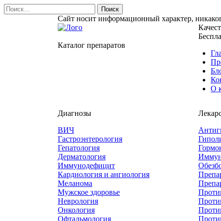
Найти:
Сайт носит информационный характер, никаког
Качес
Беспла
Каталог препаратов
Гл
Пр
Бл
Ко
О 
Диагнозы
Лекар
ВИЧ
Антиг
Гастроэнтерология
Гипол
Гепатология
Гормо
Дерматология
Иммун
Иммунодефицит
Обезб
Кардиология и ангиология
Препа
Меланома
Препа
Мужское здоровье
Проти
Неврология
Проти
Онкология
Проти
Офтальмология
Проти