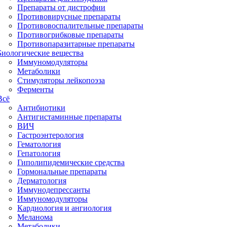
Препараты от дистрофии
Противовирусные препараты
Противовоспалительные препараты
Противогрибковые препараты
Противопаразитарные препараты
Биологические вещества
Иммуномодуляторы
Метаболики
Стимуляторы лейкопоэза
Ферменты
Всё
Антибиотики
Антигистаминные препараты
ВИЧ
Гастроэнтерология
Гематология
Гепатология
Гиполипидемические средства
Гормональные препараты
Дерматология
Иммунодепрессанты
Иммуномодуляторы
Кардиология и ангиология
Меланома
Метаболики