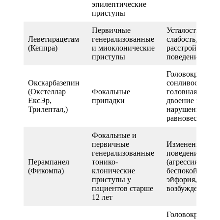
эпилептические
приступы
Первичные
Усталость,
Леветирацетам
генерализованные
слабость,
(Кеппра)
и миоклонические
расстройства
приступы
поведения
Головокружени
Окскарбазепин
сонливость,
(Окстеллар
Фокальные
головная боль,
ЕксЭр,
припадки
двоение в глаза
Трилептал,)
нарушение
равновесия
Фокальные и
первичные
Изменения
генерализованные
поведения
Перампанел
тонико-
(агрессия,
(Фикомпа)
клонические
беспокойство,
приступы у
эйфория,
пациентов старше
возбуждение)
12 лет
Головокружени