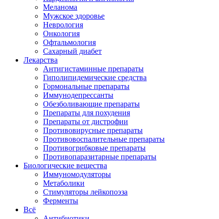
Меланома
Мужское здоровье
Неврология
Онкология
Офтальмология
Сахарный диабет
Лекарства
Антигистаминные препараты
Гиполипидемические средства
Гормональные препараты
Иммунодепрессанты
Обезболивающие препараты
Препараты для похудения
Препараты от дистрофии
Противовирусные препараты
Противовоспалительные препараты
Противогрибковые препараты
Противопаразитарные препараты
Биологические вещества
Иммуномодуляторы
Метаболики
Стимуляторы лейкопоэза
Ферменты
Всё
Антибиотики