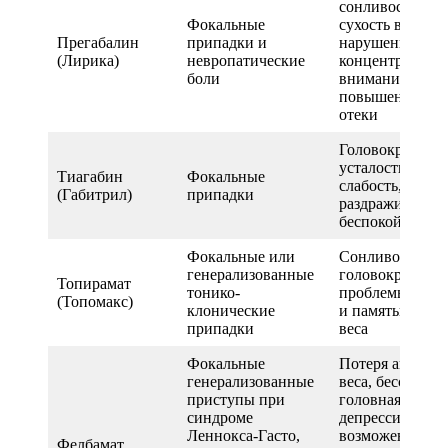
сонливость,
Фокальные
сухость во рту,
Прегабалин
припадки и
нарушение
(Лирика)
невропатические
концентрации
боли
внимания,
повышение вес
отеки
Головокружени
усталость,
Тиагабин
Фокальные
слабость,
(Габитрил)
припадки
раздражительно
беспокойство
Фокальные или
Сонливость,
генерализованные
головокружени
Топирамат
тонико-
проблемы с ре
(Топомакс)
клонические
и памятью, пот
припадки
веса
Фокальные
Потеря аппетит
генерализованные
веса, бессонниц
приступы при
головная боль,
синдроме
депрессия,
Леннокса-Гасто,
возможен отказ
Фелбамат