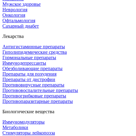
Мужское здоровье
Неврология
Онкология
Офтальмология
Сахарный диабет
Лекарства
Антигистаминные препараты
Гиполипидемические средства
Гормональные препараты
Иммунодепрессанты
Обезболивающие препараты
Препараты для похудения
Препараты от дистрофии
Противовирусные препараты
Противовоспалительные препараты
Противогрибковые препараты
Противопаразитарные препараты
Биологические вещества
Иммуномодуляторы
Метаболики
Стимуляторы лейкопоэза