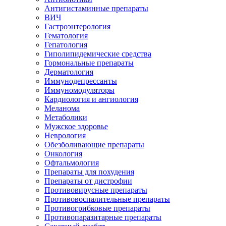
Антигистаминные препараты
ВИЧ
Гастроэнтерология
Гематология
Гепатология
Гиполипидемические средства
Гормональные препараты
Дерматология
Иммунодепрессанты
Иммуномодуляторы
Кардиология и ангиология
Меланома
Метаболики
Мужское здоровье
Неврология
Обезболивающие препараты
Онкология
Офтальмология
Препараты для похудения
Препараты от дистрофии
Противовирусные препараты
Противовоспалительные препараты
Противогрибковые препараты
Противопаразитарные препараты