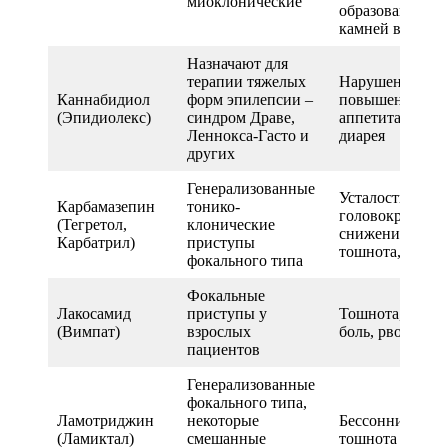
миоклонические
образование
камней в почка
Назначают для
терапии тяжелых
Нарушения сна
Каннабидиол
форм эпилепсии –
повышение
(Эпидиолекс)
синдром Драве,
аппетита, тошн
Леннокса-Гасто и
диарея
других
Генерализованные
Усталость,
Карбамазепин
тонико-
головокружени
(Тегретол,
клонические
снижение зрени
Карбатрил)
приступы
тошнота, сыпь
фокального типа
Фокальные
Лакосамид
приступы у
Тошнота, голов
(Вимпат)
взрослых
боль, рвота
пациентов
Генерализованные
фокального типа,
Ламотриджин
некоторые
Бессонница, сы
(Ламиктал)
смешанные
тошнота