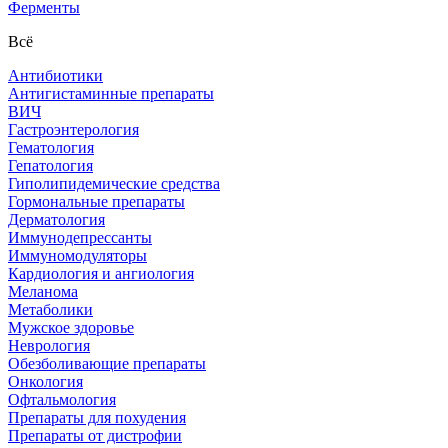
Ферменты
Всё
Антибиотики
Антигистаминные препараты
ВИЧ
Гастроэнтерология
Гематология
Гепатология
Гиполипидемические средства
Гормональные препараты
Дерматология
Иммунодепрессанты
Иммуномодуляторы
Кардиология и ангиология
Меланома
Метаболики
Мужское здоровье
Неврология
Обезболивающие препараты
Онкология
Офтальмология
Препараты для похудения
Препараты от дистрофии