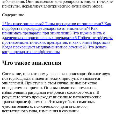
заболевания. Они позволяют контролировать эпилептические
приступы, нормализуя электрическую активность мозга.
Содержание
1
Что такое эпилепсия
2
Типы препаратов от эпилепсии
3
Как
подобрать подходящее лекарство от эпилепсии?
4
Как
принимать препараты при эпилепсии
5
Что нужно знать о
дженериках и оригинальных препаратах
6
Побочные эффекты
противоэпилептических препаратов, и как с ними бороться
7
Когда прекращают медикаментозное лечение?
8
Что делать,
когда препараты не эффективны
Что такое эпилепсия
Состояние, при котором у человека происходит больше двух
повторяющихся эпилептических приступа, называется
эпилепсией. Приступы в этом случае не имеют четко
определяемых причин. Они вызываются аномально-
избыточными разрядами нейронов головного мозга. В
результате этого происходят внезапные патологические
транзиторные феномены. Это могут быть симптомы
чувствительного, психического, двигательного,
вегетативного типа, изменения в сознании.