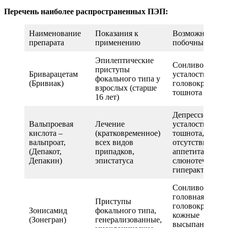
Перечень наиболее распространенных ПЭП:
Наименование
Показания к
Возможные
препарата
применению
побочные эффе
Эпилептические
Сонливость,
приступы
Бриварацетам
усталость,
фокального типа у
(Бривиак)
головокружени
взрослых (старше
тошнота
16 лет)
Депрессия,
Вальпроевая
Лечение
усталость,
кислота –
(кратковременное)
тошнота,
вальпроат,
всех видов
отсутствие
(Депакот,
припадков,
аппетита. Дети 
Депакин)
эпистатуса
слюнотечение,
гиперактивнос
Сонливость,
головная боль,
Приступы
головокружени
Зонисамид
фокального типа,
кожные
(Зонегран)
генерализованные,
высыпания,