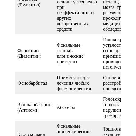
используется редко
печени, костно
(Фелбатол)
при
мозга, требуетс
неэффективности
регулярно
других
проходить
лекарственных
медицинское
средств
обследование
Головокружени
Фокальные,
усталость, пры
Фенитоин
тонико-
сыпь, длительн
(Дилантин)
клонические
применении
приступы
приводит к
истончению ко
Применяют для
Сонливость,
Фенобарбитал
лечения любых
расстройства
форм эпилепсии
поведения
Головокружени
Эсликарбазепин
тошнота,
Абсансы
(Аптиом)
нарушения зрен
тремор, усталос
Фокальные
Тошнота,
эпилептические
Этосуксимид
ухудшение