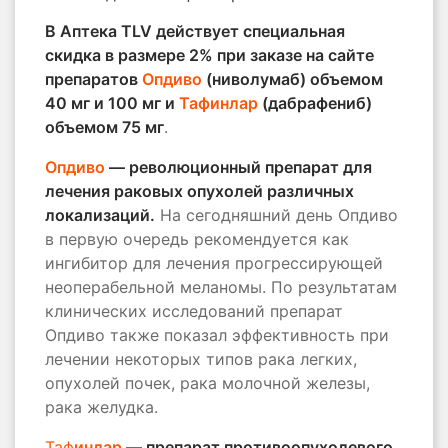
В Аптека TLV действует специальная
скидка в размере 2% при заказе на сайте
препаратов
Опдиво
(ниволумаб) объемом
40 мг и 100 мг и
Тафинлар
(дабрафениб)
объемом 75 мг
.
Опдиво
— революционный препарат для
лечения раковых опухолей различных
локализаций.
На сегодняшний день Опдиво
в первую очередь рекомендуется как
ингибитор для лечения прогрессирующей
неоперабельной меланомы. По результатам
клинических исследований препарат
Опдиво также показал эффективность при
лечении некоторых типов рака легких,
опухолей почек, рака молочной железы,
рака желудка.
Таф
инлар
— препарат противоопухолевого