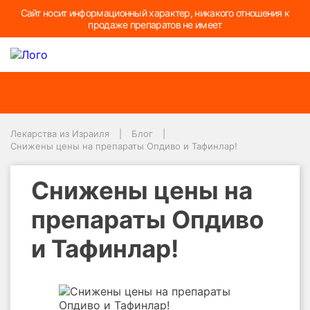
Найти:
Сайт носит информационный характер, никакого отношения к
продаже препаратов не имеет
Лекарства из Израиля
Блог
Снижены цены на препараты Опдиво и Тафинлар!
Снижены цены на
препараты Опдиво
и Тафинлар!