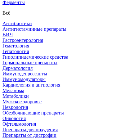
Ферменты
Всё
Антибиотики
Антигистаминные препараты
ВИЧ
Гастроэнтерология
Гематология
Гепатология
Гиполипидемические средства
Гормональные препараты
Дерматология
Иммунодепрессанты
Иммуномодуляторы
Кардиология и ангиология
Меланома
Метаболики
Мужское здоровье
Неврология
Обезболивающие препараты
Онкология
Офтальмология
Препараты для похудения
Препараты от дистрофии