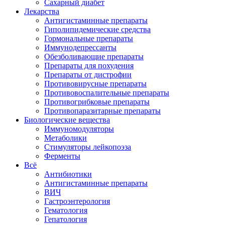
Сахарный диабет
Лекарства
Антигистаминные препараты
Гиполипидемические средства
Гормональные препараты
Иммунодепрессанты
Обезболивающие препараты
Препараты для похудения
Препараты от дистрофии
Противовирусные препараты
Противовоспалительные препараты
Противогрибковые препараты
Противопаразитарные препараты
Биологические вещества
Иммуномодуляторы
Метаболики
Стимуляторы лейкопоэза
Ферменты
Всё
Антибиотики
Антигистаминные препараты
ВИЧ
Гастроэнтерология
Гематология
Гепатология