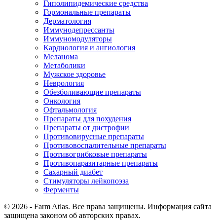
Гиполипидемические средства
Гормональные препараты
Дерматология
Иммунодепрессанты
Иммуномодуляторы
Кардиология и ангиология
Меланома
Метаболики
Мужское здоровье
Неврология
Обезболивающие препараты
Онкология
Офтальмология
Препараты для похудения
Препараты от дистрофии
Противовирусные препараты
Противовоспалительные препараты
Противогрибковые препараты
Противопаразитарные препараты
Сахарный диабет
Стимуляторы лейкопоэза
Ферменты
© 2026 - Farm Atlas. Все права защищены. Информация сайта
защищена законом об авторских правах.