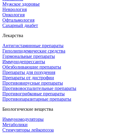
Мужское здоровье
Неврология
Онкология
Офтальмология
Сахарный диабет
Лекарства
Антигистаминные препараты
Гиполипидемические средства
Гормональные препараты
Иммунодепрессанты
Обезболивающие препараты
Препараты для похудения
Препараты от дистрофии
Противовирусные препараты
Противовоспалительные препараты
Противогрибковые препараты
Противопаразитарные препараты
Биологические вещества
Иммуномодуляторы
Метаболики
Стимуляторы лейкопоэза