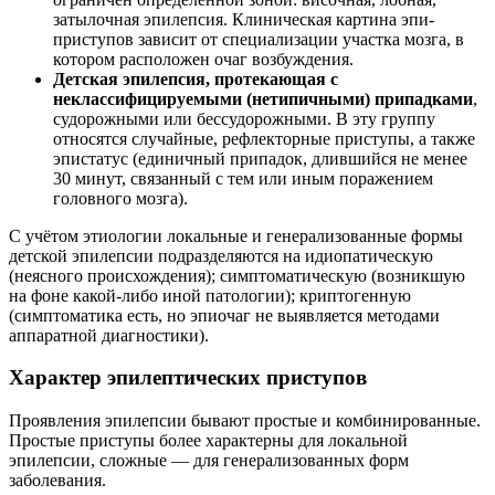
затылочная эпилепсия. Клиническая картина эпи-
приступов зависит от специализации участка мозга, в
котором расположен очаг возбуждения.
Детская эпилепсия, протекающая с
неклассифицируемыми (нетипичными) припадками
,
судорожными или бессудорожными. В эту группу
относятся случайные, рефлекторные приступы, а также
эпистатус (единичный припадок, длившийся не менее
30 минут, связанный с тем или иным поражением
головного мозга).
С учётом этиологии локальные и генерализованные формы
детской эпилепсии подразделяются на идиопатическую
(неясного происхождения); симптоматическую (возникшую
на фоне какой-либо иной патологии); криптогенную
(симптоматика есть, но эпиочаг не выявляется методами
аппаратной диагностики).
Характер эпилептических приступов
Проявления эпилепсии бывают простые и комбинированные.
Простые приступы более характерны для локальной
эпилепсии, сложные — для генерализованных форм
заболевания.