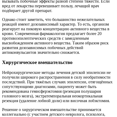
вызывать побочные эффекты разной степени тяжести. Если
вред от лекарства перевешивает пользу, лечащий врач
подбирает другой препарат.
Однако стоит заметить, что большинство нежелательных
реакций имеют дозозависимый характер. То есть, организм
реагирует на пиковую концентрацию активного вещества в
крови. Современная фармакология предлагает более 20
противоэпилептических средств с замедленным
высвобождением активного вещества. Таким образом риск
развития дозозависимых побочных действий
антиконвульсантов значительно снижается.
Хирургическое вмешательство
Нейрохирургические методы лечения детской эпилепсии не
получили широкого распространения в силу необратимости
последствий. При тяжёлых случаях эпилепсии, отягощённых
сопутствующими диагнозами, пациенту может быть
рекомендована гемисферэктомия (резекция полушария
головного мозга), экстратемпоральная неокортикальная
резекция (удаление лобной доли) или височная лобэктомия.
Решение о хирургическом вмешательстве принимается
коллегиально (с участием детского невролога, психолога,