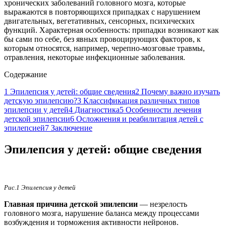
хронических заболеваний головного мозга, которые
выражаются в повторяющихся припадках с нарушением
двигательных, вегетативных, сенсорных, психических
функций. Характерная особенность: припадки возникают как
бы сами по себе, без явных провоцирующих факторов, к
которым относятся, например, черепно-мозговые травмы,
отравления, некоторые инфекционные заболевания.
Содержание
1
Эпилепсия у детей: общие сведения
2
Почему важно изучать
детскую эпилепсию?
3
Классификация различных типов
эпилепсии у детей
4
Диагностика
5
Особенности лечения
детской эпилепсии
6
Осложнения и реабилитация детей с
эпилепсией
7
Заключение
Эпилепсия у детей: общие сведения
Рис.1 Эпилепсия у детей
Главная причина детской эпилепсии
— незрелость
головного мозга, нарушение баланса между процессами
возбуждения и торможения активности нейронов.