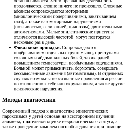
останавливаются. Затем прерванная деятельность
продолжается, словно ничего не произошло. Сложные
абсансы сопровождаются моторными
(миоклоническими подёргиваниями, закатыванием
глаз), а также вазомоторными нарушениями
(потливостью, саливацией, цианозом), двигательными
автоматизмами. Малые эпилептические приступы
отличаются высокой частотой, могут повторятся
несколько раз в день.
Фокальные припадки.
Сопровождаются
подёргиванием отдельных групп мышц, приступами
головных и абдоминальных болей, тахикардией,
повышением температуры, необычными ощущениями.
Больной может гримасничать, бормотать, совершать
бессмысленные движения (автоматизмы). В отдельных
случаях возможны неосознанные проявления агрессии
по отношению к себе или окружающим, а также другие
психические нарушения.
Методы диагностики
Современный подход к диагностике эпилептических
пароксизмов у детей основан на всестороннем изучении
анамнеза, тщательной оценке неврологического статуса, а
также проведении комплексного обследования при помощи