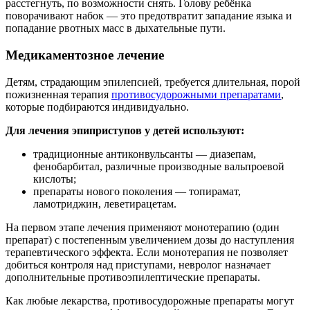
расстегнуть, по возможности снять. Голову ребёнка
поворачивают набок — это предотвратит западание языка и
попадание рвотных масс в дыхательные пути.
Медикаментозное лечение
Детям, страдающим эпилепсией, требуется длительная, порой
пожизненная терапия
противосудорожными препаратами
,
которые подбираются индивидуально.
Для лечения эпиприступов у детей используют:
традиционные антиконвульсанты — диазепам,
фенобарбитал, различные производные вальпроевой
кислоты;
препараты нового поколения — топирамат,
ламотриджин, леветирацетам.
На первом этапе лечения применяют монотерапию (один
препарат) с постепенным увеличением дозы до наступления
терапевтического эффекта. Если монотерапия не позволяет
добиться контроля над приступами, невролог назначает
дополнительные противоэпилептические препараты.
Как любые лекарства, противосудорожные препараты могут