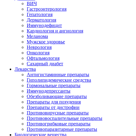
ВИЧ
Гастроэнтерология
Гепатология
Дерматология
Иммунодефицит
Кардиология и ангиология
Меланома
Мужское здоровье
Неврология
Онкология
Офтальмология
Сахарный диабет
Лекарства
Антигистаминные препараты
Гиполипидемические средства
Гормональные препараты
Иммунодепрессанты
Обезболивающие препараты
Препараты для похудения
Препараты от дистрофии
Противовирусные препараты
Противовоспалительные препараты
Противогрибковые препараты
Противопаразитарные препараты
Биологические вещества