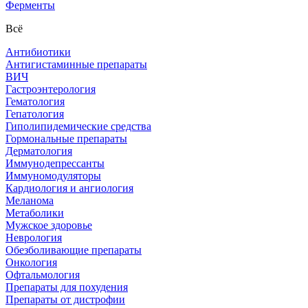
Ферменты
Всё
Антибиотики
Антигистаминные препараты
ВИЧ
Гастроэнтерология
Гематология
Гепатология
Гиполипидемические средства
Гормональные препараты
Дерматология
Иммунодепрессанты
Иммуномодуляторы
Кардиология и ангиология
Меланома
Метаболики
Мужское здоровье
Неврология
Обезболивающие препараты
Онкология
Офтальмология
Препараты для похудения
Препараты от дистрофии