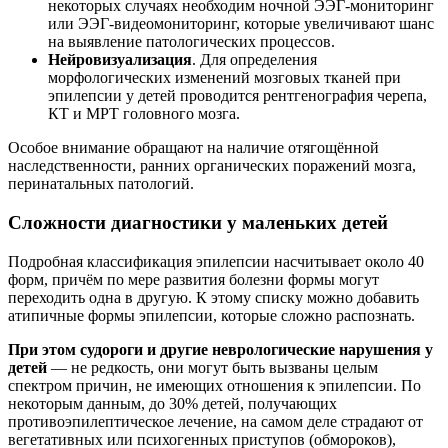
некоторых случаях необходим ночной ЭЭГ-мониторинг
или ЭЭГ-видеомониторинг, которые увеличивают шанс
на выявление патологических процессов.
Нейровизуализация
. Для определения
морфологических изменений мозговых тканей при
эпилепсии у детей проводится рентгенография черепа,
КТ и МРТ головного мозга.
Особое внимание обращают на наличие отягощённой
наследственности, ранних органических поражений мозга,
перинатальных патологий.
Сложности диагностики у маленьких детей
Подробная классификация эпилепсии насчитывает около 40
форм, причём по мере развития болезни формы могут
переходить одна в другую. К этому списку можно добавить
атипичные формы эпилепсии, которые сложно распознать.
При этом судороги и другие неврологические нарушения у
детей
— не редкость, они могут быть вызваны целым
спектром причин, не имеющих отношения к эпилепсии. По
некоторым данным, до 30% детей, получающих
противоэпилептическое лечение, на самом деле страдают от
вегетативных или психогенных приступов (обмороков),