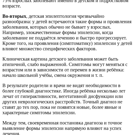
75% взрослых заболевают именно в детском и подростковом
возрасте.
Во-вторых
, детская эпилептология чрезвычайно
разнообразна: у детей встречаются такие формы и проявления
заболевания, которых обычно не бывает у взрослых.
Например, злокачественные формы эпилепсии, когда
заболевание не поддаётся лечению и быстро прогрессирует.
Кроме того, на проявления (симптоматику) эпилепсии у детей
влияют множество специфических факторов.
Клиническая картина детского заболевания может быть
атипичной, слабо выраженной. Симптомы могут меняться с
возрастом или в зависимости от перемен в жизни ребёнка:
начало школьной учёбы, смена окружения и т. п.
В результате родители и врачи не видят необходимости в
более глубокой диагностике. Иногда ребёнка несколько лет
лечат от гиперактивности, вегетативной дисфункции или
других неврологических расстройств. Точный диагноз не
ставят до тех пор, пока не появятся новые, более явные и
характерные симптомы эпилепсии.
Между тем, своевременная постановка диагноза и точное
выявление формы эпилепсии напрямую влияют на успех
лечения.