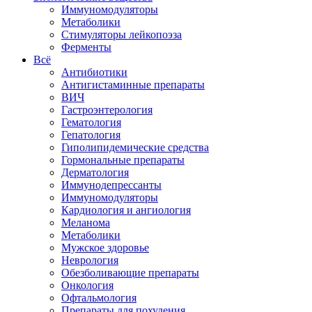
Иммуномодуляторы
Метаболики
Стимуляторы лейкопоэза
Ферменты
Всё
Антибиотики
Антигистаминные препараты
ВИЧ
Гастроэнтерология
Гематология
Гепатология
Гиполипидемические средства
Гормональные препараты
Дерматология
Иммунодепрессанты
Иммуномодуляторы
Кардиология и ангиология
Меланома
Метаболики
Мужское здоровье
Неврология
Обезболивающие препараты
Онкология
Офтальмология
Препараты для похудения