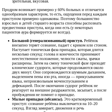
зрительная, вкусовая.
Продром возникает примерно у 60% больных и отличается
однообразным характером, то есть, ощущения перед каждым
приступом примерно одинаковы. Поэтому большинство
взрослых и детей старшего возраста способны распознать
предвестники приступа, когда они есть (у некоторых
пациентов аура формируется не всегда).
Большой (генерализованный) приступ.
Ребёнок
внезапно теряет сознание, падает с криком или стоном.
Наступает тоническая фаза припадка, которая длится
несколько секунд: голова и конечности принимают
неестественное положение, челюсти сжаты, зрачки
расширены. Затем на смену тонической фазе приходят
клонические судороги, которые продолжаются около
двух минут. Они сопровождаются шумным дыханием,
выделением пены изо рта, иногда — прикусыванием
языка, непроизвольным мочеиспусканием и
дефекацией. После окончания судорог ребёнок не
реагирует на внешние раздражители, засыпает, а после
пробуждения не помнит о припадке.
Малые припадки (абсансы).
Это кратковременный
приступ: сознание ребёнка выключается на 10–20
секунд. Взгляд замирает, движения и речь