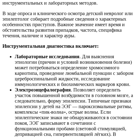
инструментальных и лабораторных методов.
В ходе опроса и клинического осмотра детский невролог или
эпилептолог собирает подробные сведения о характерных
особенностях приступов. Важное значение имеет время и
обстоятельства развития припадков, частота, специфика
течения, наличие и характер ауры.
Инструментальная диагностика включает:
Лабораторные исследования
. Для выяснения
этиологии (причин и условий возникновения болезни)
может потребоваться определение хромосомного
кариотипа, проведение люмбальной пункции с забором
цереброспинальной жидкости, исследование
иммунологических и биохимических маркеров крови.
Электроэнцефалография
. Позволяет определить
участок повышенной возбудимости в головном мозге, а
следовательно, форму эпилепсии. Типичные признаки
эпилепсии у детей на ЭЭГ — пароксизмальные ритмы,
комплексы «пик-волна», острые волны. Если
эпилептические знаки не обнаруживаются в состоянии
покоя, ЭЭГ записывают в сочетании с
функциональными пробами (световой стимуляцией,
депривацией сна, гипервентиляцией лёгких). В