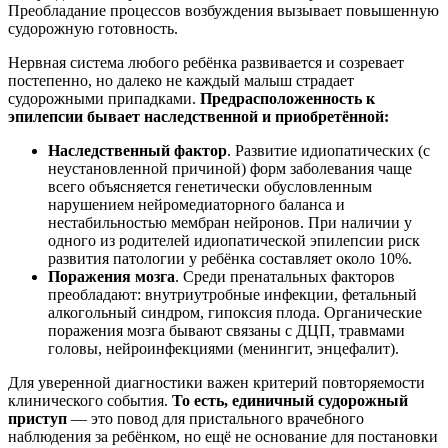
Преобладание процессов возбуждения вызывает повышенную
судорожную готовность.
Нервная система любого ребёнка развивается и созревает
постепенно, но далеко не каждый малыш страдает
судорожными припадками.
Предрасположенность к
эпилепсии бывает наследственной и приобретённой:
Наследственный фактор
. Развитие идиопатических (с
неустановленной причиной) форм заболевания чаще
всего объясняется генетически обусловленным
нарушением нейромедиаторного баланса и
нестабильностью мембран нейронов. При наличии у
одного из родителей идиопатической эпилепсии риск
развития патологии у ребёнка составляет около 10%.
Поражения мозга
. Среди пренатальных факторов
преобладают: внутриутробные инфекции, фетальный
алкогольный синдром, гипоксия плода. Органические
поражения мозга бывают связаны с ДЦП, травмами
головы, нейроинфекциями (менингит, энцефалит).
Для уверенной диагностики важен критерий повторяемости
клинического события.
То есть, единичный судорожный
приступ
— это повод для пристального врачебного
наблюдения за ребёнком, но ещё не основание для постановки