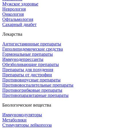
Мужское здоровье
Неврология
Онкология
Офтальмология
Сахарный диабет
Лекарства
Антигистаминные препараты
Гиполипидемические средства
Гормональные препараты
Иммунодепрессанты
Обезболивающие препараты
Препараты для похудения
Препараты от дистрофии
Противовирусные препараты
Противовоспалительные препараты
Противогрибковые препараты
Противопаразитарные препараты
Биологические вещества
Иммуномодуляторы
Метаболики
Стимуляторы лейкопоэза