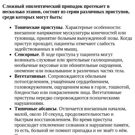
Сложный эпилептический припадок протекает в
несколько этапов, состоит из серии различных приступов,
среди которых могут быть:
Тонические приступы
. Характерные особенности:
внезапное напряжение мускулатуры конечностей или
туловища, принятие больным вынужденной позы. Когда
приступ проходит, пациенты отмечают слабость
задействованных в нём мышц.
Сенсорные
. В ходе приступа у пациента могут
возникать слуховые или зрительные галлюцинации,
необычные вкусовые или обонятельные ощущения,
онемение или покалывание в различных частях тела.
Вегетативные
. Сопровождаются обильным
потоотделением, учащённым сердцебиением,
головокружением, ощущением кома в горле, тошнотой,
бледностью или покраснением лица. Вегетативные
приступы нередко сопровождаются психическими
нарушениями.
Типичные абсансы
. Отличается внезапным началом,
малой, около 10 секунд, продолжительностью и
быстрым восстановлением. Во время приступа
происходит отключение сознания и нарушение памяти,
то есть, больной не помнит припадка и не знаёт о нём.