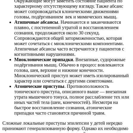
Окружающие могут заметить состояние пациента по
характерному отсутствующему взгляду. Также абсанс
может сопровождаться клоническими движениями
головы, подёргиванием век и мимических мышц.
Атипичные абсансы
. Начинаются и заканчиваются
плавно, с постепенной утратой и восстановлением
сознания, продолжаются около 30 секунд.
Сопровождаются общей заторможенностью, которая
может сочетаться с миоклоническими компонентами.
Атипичные абсансы часто встречаются у пациентов с
когнитивными нарушениями.
Миоклонические припадки
. Внезапные, судорожные
подёргивания мышц. Обычно в процесс вовлекаются
голова, шея, верхние и нижние конечности.
Миоклонический приступ может иметь изолированный
характер или сочетаться с другими симптомами.
Атонические приступы
. Противоположность
тонического приступа, описанного выше — внезапная
утрата мышечного тонуса, полное расслабление тех или
иных частей тела (шеи, конечностей). Несмотря на
быстрое восстановление сознания, атонические
припадки часто становятся причиной травм.
Сложные локальные приступы эпилепсии у детей нередко
принимают генерализованную форму. Однако их необходимо